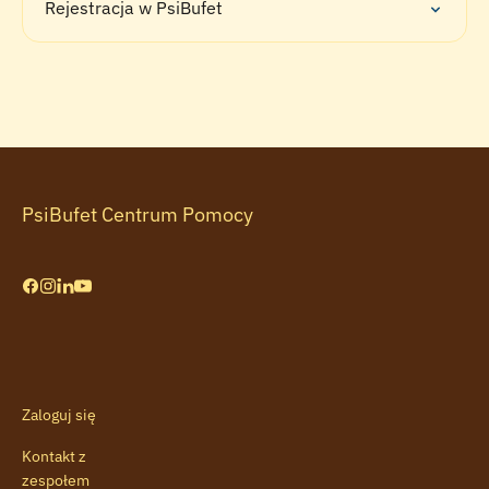
Rejestracja w PsiBufet
PsiBufet Centrum Pomocy
Zaloguj się
Kontakt z
zespołem