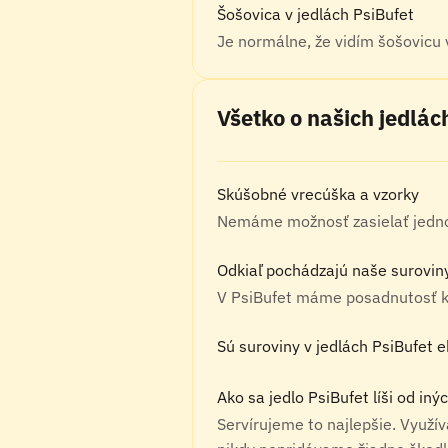
Šošovica v jedlách PsiBufet
Je normálne, že vidím šošovicu
Všetko o našich jedlác
Skúšobné vrecúška a vzorky
Nemáme možnosť zasielať jednot
Odkiaľ pochádzajú naše surovin
V PsiBufet máme posadnutosť kv
Sú suroviny v jedlách PsiBufet 
Ako sa jedlo PsiBufet líši od i
Servírujeme to najlepšie. Využí