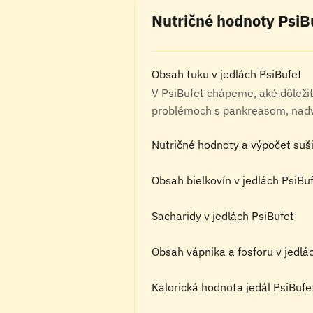
Nutričné hodnoty PsiB
Obsah tuku v jedlách PsiBufet
V PsiBufet chápeme, aké dôležité
problémoch s pankreasom, nadvá
Nutričné hodnoty a výpočet suš
Obsah bielkovín v jedlách PsiBu
Sacharidy v jedlách PsiBufet
Obsah vápnika a fosforu v jedlá
Kalorická hodnota jedál PsiBufe