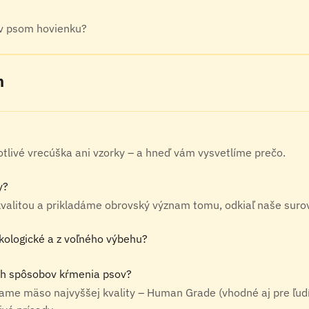
 v psom hovienku?
h
livé vrecúška ani vzorky – a hneď vám vysvetlíme prečo.
y?
alitou a prikladáme obrovský význam tomu, odkiaľ naše suro
ekologické a z voľného výbehu?
ných spôsobov kŕmenia psov?
vame mäso najvyššej kvality – Human Grade (vhodné aj pre ľudí)