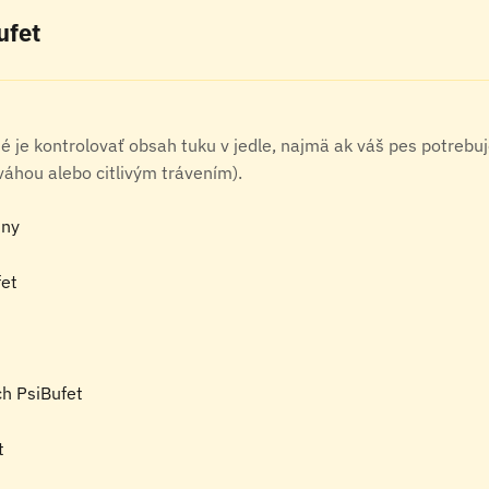
ufet
 je kontrolovať obsah tuku v jedle, najmä ak váš pes potrebuje
hou alebo citlivým trávením).
iny
fet
ch PsiBufet
t