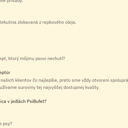
vé prísady.
 tekutina získavaná z repkového oleja.
ept, ktorý môjmu psovi nechutí?
eptúr
 našich klientov čo najlepšie, preto sme vždy otvorení spolupr
ívame suroviny tej najvyššej dostupnej kvality.
ica v jedlách PsiBufet?
re psy?