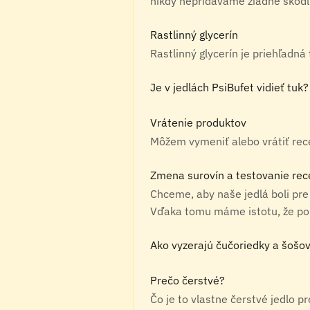
nikdy nepridávame žiadne škodli
Rastlinný glycerín
Rastlinný glycerín je priehľadná
Je v jedlách PsiBufet vidieť tuk?
Vrátenie produktov
Môžem vymeniť alebo vrátiť rec
Zmena surovín a testovanie rec
Chceme, aby naše jedlá boli pre
Vďaka tomu máme istotu, že použ
Ako vyzerajú čučoriedky a šošov
Prečo čerstvé?
Čo je to vlastne čerstvé jedlo p