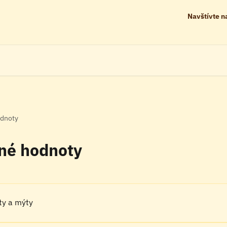
Navštívte 
odnoty
čné hodnoty
kty a mýty