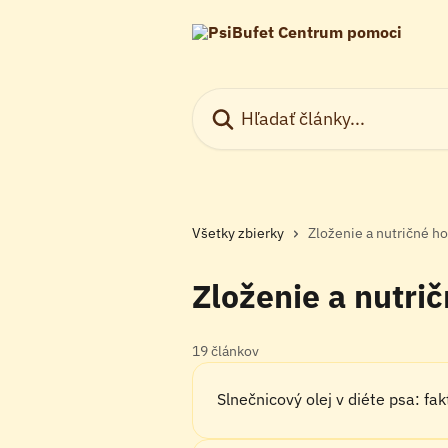
Preskočiť na hlavný obsah
Hľadať články...
Všetky zbierky
Zloženie a nutričné h
Zloženie a nutri
19 článkov
Slnečnicový olej v diéte psa: fa