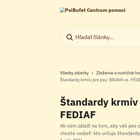
Preskočiť na hlavný obsah
Hľadať články...
Všetky zbierky
Zloženie a nutričné h
Štandardy krmív pre psy: WSAVA vs. FED
Štandardy krmív
FEDIAF
Ak vám záleží na tom, aby váš pes d
chcete vedieť: kto určuje štandard