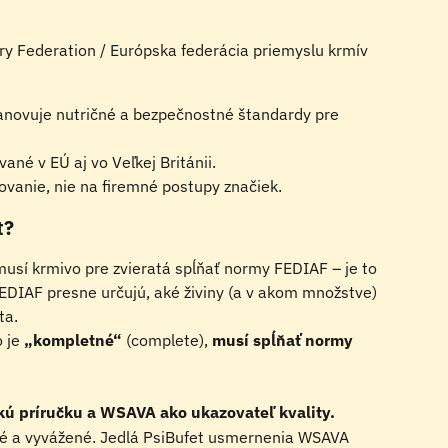
ry Federation / Európska federácia priemyslu krmív 
anovuje nutričné a bezpečnostné štandardy pre 
né v EÚ aj vo Veľkej Británii.
ovanie, nie na firemné postupy značiek.
t?
 musí krmivo pre zvieratá spĺňať normy FEDIAF – je to 
DIAF presne určujú, aké živiny (a v akom množstve) 
ta.
 je 
„kompletné“
 (complete), 
musí spĺňať normy 
kú príručku a WSAVA ako ukazovateľ kvality.
é a vyvážené. Jedlá PsiBufet usmernenia WSAVA 