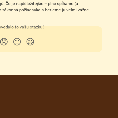
ú. Čo je najdôležitejšie – plne spĺňame (a 
o zákonná požiadavka a berieme ju veľmi vážne.
vedalo to vašu otázku?
😞
😐
😃