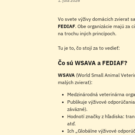
1. júla 2026
Vo svete výživy domácich zvierat sa
FEDIAF
. Obe organizácie majú za ci
na trochu iných princípoch.
Tu je to, čo stojí za to vedieť:
Čo sú WSAVA a FEDIAF?
WSAVA
 (World Small Animal Veteri
malých zvierat):
Medzinárodná veterinárna orga
Publikuje výživové odporúčania 
záväzné).
Hodnotí značky z hľadiska: tran
atď.
Ich „Globálne výživové odpor