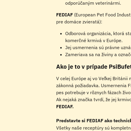
odporúčaným veterinármi.
FEDIAF
 (European Pet Food Indust
pre domáce zvieratá):
Odborová organizácia, ktorá st
komerčné krmivá v Európe.
Jej usmernenia sú právne uznáva
Zameriava sa na živiny a označ
Ako je to v prípade PsiBufe
V celej Európe aj vo Veľkej Británii
zákonná požiadavka. Usmernenia FE
pes potrebuje v rôznych fázach živo
Ak nejaká značka tvrdí, že jej krmivo
FEDIAF.
Predstavte si FEDIAF ako technic
Všetky naše receptúry sú kompletn