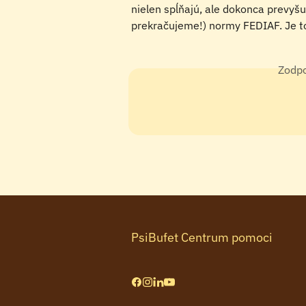
nielen spĺňajú, ale dokonca prevyšuj
prekračujeme!) normy FEDIAF. Je t
Zodpo
PsiBufet Centrum pomoci