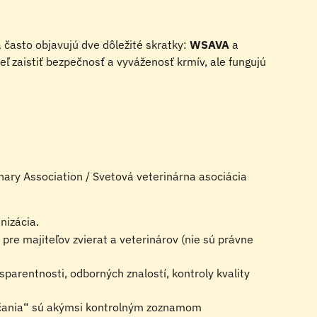
 často objavujú dve dôležité skratky: 
WSAVA
 a 
eľ zaistiť bezpečnosť a vyváženosť krmív, ale fungujú 
nary Association / Svetová veterinárna asociácia 
nizácia.
pre majiteľov zvierat a veterinárov (nie sú právne 
sparentnosti, odborných znalostí, kontroly kvality 
účania“ sú akýmsi kontrolným zoznamom 