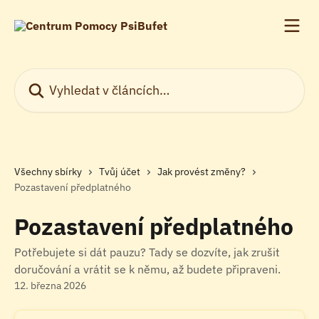
Přeskočit na hlavní obsah
Vyhledat v článcích…
Všechny sbírky
Tvůj účet
Jak provést změny?
Pozastavení předplatného
Pozastavení předplatného
Potřebujete si dát pauzu? Tady se dozvíte, jak zrušit
doručování a vrátit se k němu, až budete připraveni.
12. března 2026