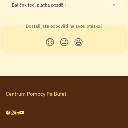
Balíček teď, platba později
Dostali jste odpověď na svou otázku?
😞
😐
😃
Centrum Pomocy PsiBufet