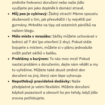
změníte frekvenci doručení nebo naše jídlo 
využijete jen jako doplněk k domácí stravě.
Můj pes je vybíravý:
 Žádný strach! Máme spoustu 
zkušeností s tím, jak přesvědčit i ty největší psí 
gurmány. Mrkněte na tipy od ostatních páníčků na 
našem blogu.
Málo místa v mrazáku:
 Sáčky můžete uchovávat v 
lednici až 7 dní (po otevření 2 dny). Pokud stále 
bojujete s místem, můžete si v plánu jednoduše 
snížit počet sáčků v balíku.
Problémy s kurýrem:
 To nás moc mrzí! Pokud 
nastal problém s doručením, dejte nám vědět a my 
to vyřešíme. Můžete také zkusit změnit den 
doručení na jiný, který vám lépe vyhovuje.
Nepotřebuji pravidelné dodávky:
 Naše 
předplatné je velmi flexibilní. Můžete doručení 
kdykoli pozastavit a obnovit ho jen tehdy, když jídlo 
zrovna potřebujete.