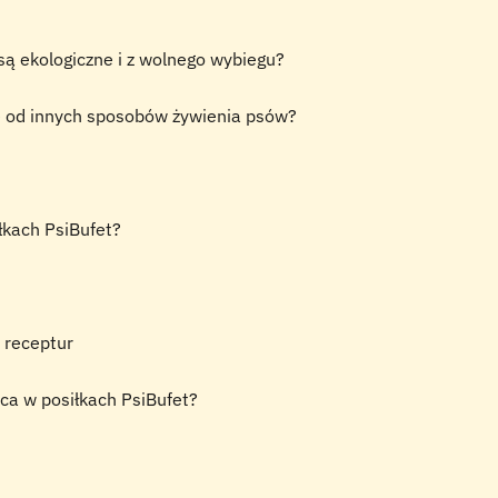
 są ekologiczne i z wolnego wybiegu?
ię od innych sposobów żywienia psów?
iłkach PsiBufet?
 receptur
ca w posiłkach PsiBufet?