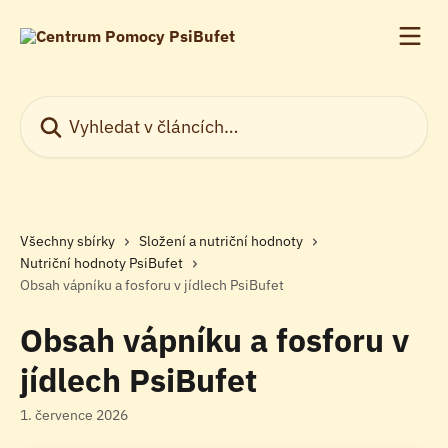
Přeskočit na hlavní obsah
Vyhledat v článcích…
Všechny sbírky
Složení a nutriční hodnoty
Nutriční hodnoty PsiBufet
Obsah vápníku a fosforu v jídlech PsiBufet
Obsah vápníku a fosforu v
jídlech PsiBufet
1. července 2026