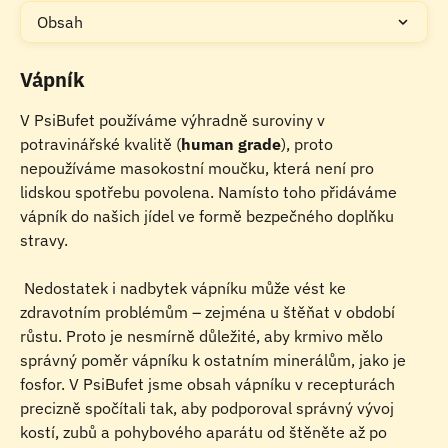
Obsah
Vápník
V PsiBufet používáme výhradně suroviny v 
potravinářské kvalitě (
human grade
), proto 
nepoužíváme masokostní moučku, která není pro 
lidskou spotřebu povolena. Namísto toho přidáváme 
vápník do našich jídel ve formě bezpečného doplňku 
stravy.
 Nedostatek i nadbytek vápníku může vést ke 
zdravotním problémům – zejména u štěňat v období 
růstu. Proto je nesmírně důležité, aby krmivo mělo 
správný poměr vápníku k ostatním minerálům, jako je 
fosfor. V PsiBufet jsme obsah vápníku v recepturách 
precizně spočítali tak, aby podporoval správný vývoj 
kostí, zubů a pohybového aparátu od štěněte až po 