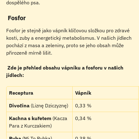
dospělého psa.
 Fosfor
Fosfor je stejně jako vápník klíčovou složkou pro zdravé 
kosti, zuby a energetický metabolismus. V našich jídlech 
pochází z masa a zeleniny, proto se jeho obsah může 
přirozeně mírně lišit.
 Zde je přehled obsahu vápníku a fosforu v našich 
jídlech:
Receptura
Vápník
Divočina
 (Liznę Dziczyznę)
0,33 %
Kachna s kuřetem
 (Kacza 
0,34 %
Para z Kurczakiem)
Ryba
 (Mi To Rybka)
0,38 %