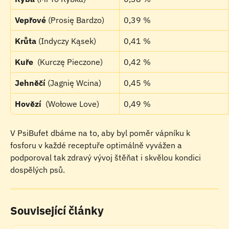
Vepřové
 (Prosię Bardzo)
0,39 %
Krůta
 (Indyczy Kąsek)
0,41 %
Kuře 
 (Kurczę Pieczone)
0,42 %
Jehněčí
 (Jagnię Wcina)
0,45 %
Hovězí 
 (Wołowe Love)
0,49 %
V PsiBufet dbáme na to, aby byl poměr vápníku k 
fosforu v každé receptuře optimálně vyvážen a 
podporoval tak zdravý vývoj štěňat i skvělou kondici 
dospělých psů.
Související články