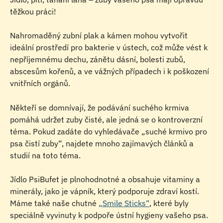
těžkou práci!
Nahromaděný zubní plak a kámen mohou vytvořit 
ideální prostředí pro bakterie v ústech, což může vést k 
nepříjemnému dechu, zánětu dásní, bolesti zubů, 
abscesům kořenů, a ve vážných případech i k poškození 
vnitřních orgánů.
Někteří se domnívají, že podávání suchého krmiva 
pomáhá udržet zuby čisté, ale jedná se o kontroverzní 
téma. Pokud zadáte do vyhledávače „suché krmivo pro 
psa čistí zuby“, najdete mnoho zajímavých článků a 
studií na toto téma.
Jídlo PsiBufet je plnohodnotné a obsahuje vitaminy a 
minerály, jako je vápník, který podporuje zdraví kostí. 
Máme také naše chutné 
„Smile Sticks“
, které byly 
speciálně vyvinuty k podpoře ústní hygieny vašeho psa. 