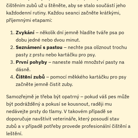
čištěním zubů už u štěněte, aby se stalo součástí jeho 
každodenní rutiny. Každou seanci začněte krátkými, 
příjemnými etapami:
Zvykání
 – několik dní jemně hladíte tváře psa po 
dobu jedné nebo dvou minut.
Seznámení s pastou
 – nechte psa olíznout trochu 
pasty z prstu nebo kartáčku pro psy.
První pohyby
 – naneste malé množství pasty na 
dásně.
Čištění zubů
 – pomocí měkkého kartáčku pro psy 
začněte jemně čistit zuby.
Samozřejmě je třeba být opatrný – pokud váš pes může 
být podrážděný a pokusí se kousnout, raději mu 
nedávejte prsty do tlamy. V takovém případě se 
doporučuje navštívit veterináře, který posoudí stav 
zubů a v případě potřeby provede profesionální čištění a 
leštění.