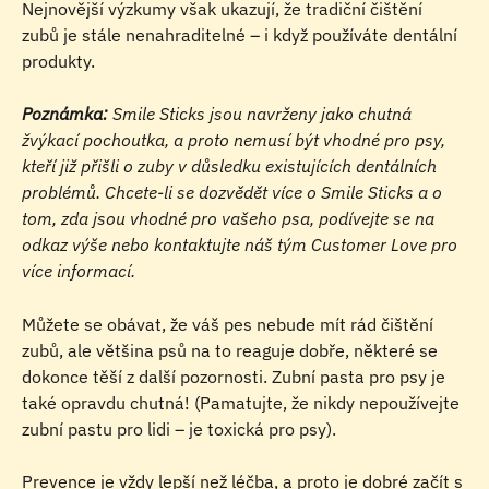
Nejnovější výzkumy však ukazují, že tradiční čištění 
zubů je stále nenahraditelné – i když používáte dentální 
produkty.
Poznámka:
 Smile Sticks jsou navrženy jako chutná 
žvýkací pochoutka, a proto nemusí být vhodné pro psy, 
kteří již přišli o zuby v důsledku existujících dentálních 
problémů. Chcete‑li se dozvědět více o Smile Sticks a o 
tom, zda jsou vhodné pro vašeho psa, podívejte se na 
odkaz výše nebo kontaktujte náš tým Customer Love pro 
více informací.
Můžete se obávat, že váš pes nebude mít rád čištění 
zubů, ale většina psů na to reaguje dobře, některé se 
dokonce těší z další pozornosti. Zubní pasta pro psy je 
také opravdu chutná! (Pamatujte, že nikdy nepoužívejte 
zubní pastu pro lidi – je toxická pro psy).
Prevence je vždy lepší než léčba, a proto je dobré začít s 