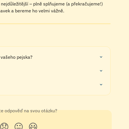
e nejdůležitější – plně splňujeme (a překračujeme!) 
avek a bereme ho velmi vážně.
o vašeho pejska?
ste odpověď na svou otázku?
😞
😐
😃