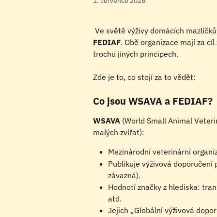
1. července 2026
 Ve světě výživy domácích mazlíčků 
FEDIAF
. Obě organizace mají za cíl
trochu jiných principech.
Zde je to, co stojí za to vědět:
Co jsou WSAVA a FEDIAF?
WSAVA
 (World Small Animal Veteri
malých zvířat):
Mezinárodní veterinární organi
Publikuje výživová doporučení p
závazná).
Hodnotí značky z hlediska: tran
atd.
Jejich „Globální výživová dop