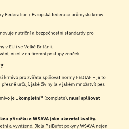
ry Federation / Evropská federace průmyslu krmiv 
novuje nutriční a bezpečnostní standardy pro 
y v EU i ve Velké Británii.
ání, nikoliv na firemní postupy značek.
t?
usí krmivo pro zvířata splňovat normy FEDIAF – je to 
řesně určují, jaké živiny (a v jakém množství) pes 
mivo je 
„kompletní“
 (complete), 
musí splňovat 
ckou příručku a WSAVA jako ukazatel kvality.
etní a vyvážené. Jídla PsiBufet pokyny WSAVA nejen 