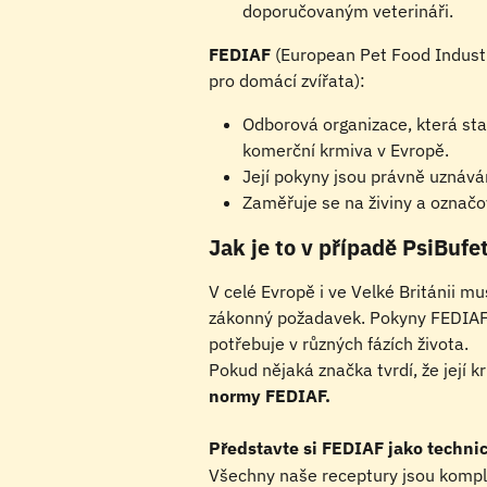
doporučovaným veterináři.
FEDIAF
 (European Pet Food Indust
pro domácí zvířata):
Odborová organizace, která sta
komerční krmiva v Evropě.
Její pokyny jsou právně uznáván
Zaměřuje se na živiny a označov
Jak je to v případě PsiBufe
V celé Evropě i ve Velké Británii m
zákonný požadavek. Pokyny FEDIAF p
potřebuje v různých fázích života.
Pokud nějaká značka tvrdí, že její kr
normy FEDIAF.
Představte si FEDIAF jako techni
Všechny naše receptury jsou kompl