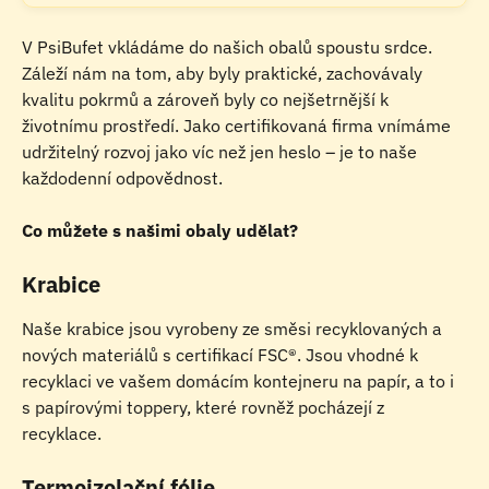
V PsiBufet vkládáme do našich obalů spoustu srdce. 
Záleží nám na tom, aby byly praktické, zachovávaly 
kvalitu pokrmů a zároveň byly co nejšetrnější k 
životnímu prostředí. Jako certifikovaná firma vnímáme 
udržitelný rozvoj jako víc než jen heslo – je to naše 
každodenní odpovědnost.
Co můžete s našimi obaly udělat?
Krabice
Naše krabice jsou vyrobeny ze směsi recyklovaných a 
nových materiálů s certifikací FSC®. Jsou vhodné k 
recyklaci ve vašem domácím kontejneru na papír, a to i 
s papírovými toppery, které rovněž pocházejí z 
recyklace.
Termoizolační fólie