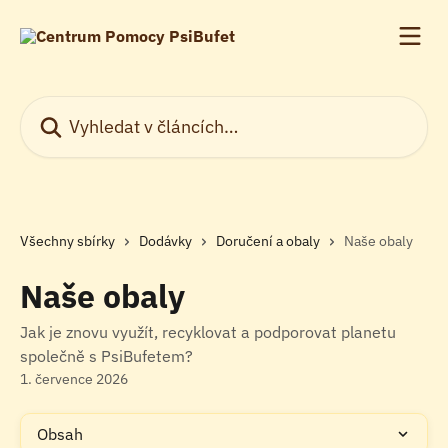
Přeskočit na hlavní obsah
Vyhledat v článcích…
Všechny sbírky
Dodávky
Doručení a obaly
Naše obaly
Naše obaly
Jak je znovu využít, recyklovat a podporovat planetu
společně s PsiBufetem?
1. července 2026
Obsah