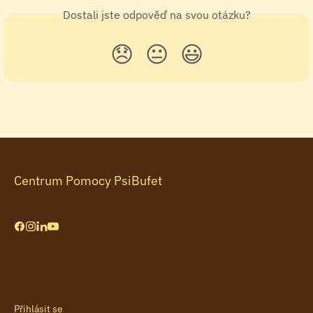
Dostali jste odpověď na svou otázku?
😞
😐
😃
Centrum Pomocy PsiBufet
Přihlásit se