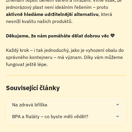
změnám teplot během vaření a mrazení. Víme však, že 
jednorázový plast není ideálním řešením – proto 
aktivně hledáme udržitelnější alternativu
, která 
nesníží kvalitu našich produktů.
Děkujeme, že nám pomáháte dělat dobrou věc 💛
Každý krok – i tak jednoduchý, jako je vyhození obalu do 
správného kontejneru – má význam. Díky vám můžeme 
fungovat ještě lépe.
Související články
Na zdravá bříška
BPA a ftaláty – co byste měli vědět?