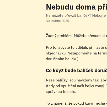
Přeskočit na hlavní obsah
Nebudu doma při 
Nemůžete převzít balíček? Nebojte 
30. dubna 2025
Žádný problém! Můžete přesunout d
Pro to, abyste to udělali, přihlaste
objednávku. Nezapomeňte na termí
doručením balíčku).
Co když bude balíček doru
Naše balíčky jsou navrženy tak, aby
(tedy od opuštění naší balicí zóny).
správnou teplotu.
To znamená, že pokud kurýr nechá 