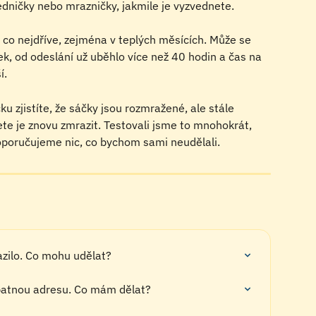
edničky nebo mrazničky, jakmile je vyzvednete.
t co nejdříve, zejména v teplých měsících. Může se 
ček, od odeslání už uběhlo více než 40 hodin a čas na 
í.
ku zjistíte, že sáčky jsou rozmražené, ale stále 
te je znovu zmrazit. Testovali jsme to mnohokrát, 
oporučujeme nic, co bychom sami neudělali.
azilo. Co mohu udělat?
patnou adresu. Co mám dělat?