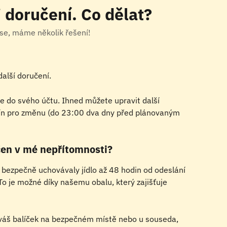
doručení. Co dělat?
se, máme několik řešení!
alší doručení.
 se do svého účtu. Ihned můžete upravit další 
n pro změnu (do 23:00 dva dny před plánovaným 
čen v mé nepřítomnosti?
 bezpečně uchovávaly jídlo až 48 hodin od odeslání 
 To je možné díky našemu obalu, který zajišťuje 
váš balíček na bezpečném místě nebo u souseda, 