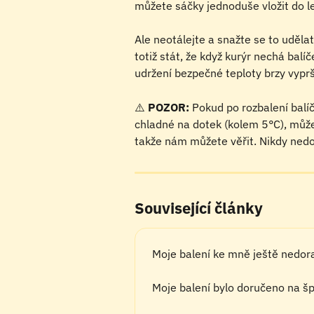
můžete sáčky jednoduše vložit do l
Ale neotálejte a snažte se to uděla
totiž stát, že když kurýr nechá balí
udržení bezpečné teploty brzy vyprš
⚠️ 
POZOR:
 Pokud po rozbalení balíč
chladné na dotek (kolem 5°C), může
takže nám můžete věřit. Nikdy ned
Související články
Moje balení ke mně ještě nedor
Moje balení bylo doručeno na š