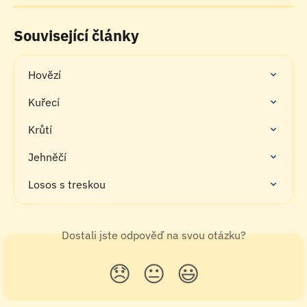
Související články
Hovězí
Kuřecí
Krůtí
Jehněčí
Losos s treskou
Dostali jste odpověď na svou otázku?
😞
😐
😃