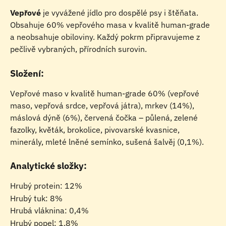
Vepřové
 je vyvážené jídlo pro dospělé psy i štěňata. 
Obsahuje 60% vepřového masa v kvalitě human-grade 
a neobsahuje obiloviny. Každý pokrm připravujeme z 
pečlivě vybraných, přírodních surovin.
Složení:
Vepřové maso v kvalitě human-grade 60% (vepřové 
maso, vepřová srdce, vepřová játra), mrkev (14%), 
máslová dýně (6%), červená čočka – půlená, zelené 
fazolky, květák, brokolice, pivovarské kvasnice, 
minerály, mleté lněné semínko, sušená šalvěj (0,1%).
Analytické složky:
Hrubý protein: 12%
Hrubý tuk: 8%
Hrubá vláknina: 0,4%
Hrubý popel: 1,8%