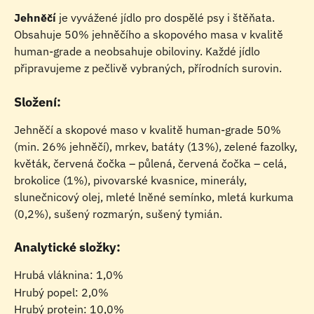
Jehněčí
 je vyvážené jídlo pro dospělé psy i štěňata. 
Obsahuje 50% jehněčího a skopového masa v kvalitě 
human-grade a neobsahuje obiloviny. Každé jídlo 
připravujeme z pečlivě vybraných, přírodních surovin.
Složení:
Jehněčí a skopové maso v kvalitě human-grade 50% 
(min. 26% jehněčí), mrkev, batáty (13%), zelené fazolky, 
květák, červená čočka – půlená, červená čočka – celá, 
brokolice (1%), pivovarské kvasnice, minerály, 
slunečnicový olej, mleté lněné semínko, mletá kurkuma 
(0,2%), sušený rozmarýn, sušený tymián.
Analytické složky:
Hrubá vláknina: 1,0%
Hrubý popel: 2,0%
Hrubý protein: 10,0%