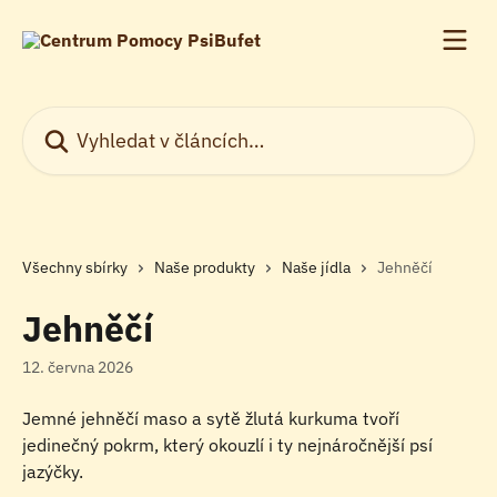
Přeskočit na hlavní obsah
Vyhledat v článcích…
Všechny sbírky
Naše produkty
Naše jídla
Jehněčí
Jehněčí
12. června 2026
Jemné jehněčí maso a sytě žlutá kurkuma tvoří 
jedinečný pokrm, který okouzlí i ty nejnáročnější psí 
jazýčky.