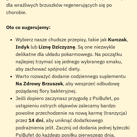
dla wrażliwych brzuszków regenerujących się po 
chorobie.
Oto co sugerujemy:
Wybierz nasze chudsze przepisy, takie jak 
Kurczak
, 
Indyk
 lub 
Liznę Dziczyznę
. Są one niezwykle 
delikatne dla układu pokarmowego. Na początku 
najlepiej trzymać się jednego wybranego smaku, 
aby zachować spójność diety.
Warto rozważyć dodanie codziennego suplementu 
Na Zdrowy Brzuszek
, aby wesprzeć odbudowę 
pożądanej flory bakteryjnej.
Jeśli dopiero zaczynasz przygodę z PsiBufet, po 
ustąpieniu ostrych objawów zalecamy bardzo 
powolne przechodzenie na nową karmę (tranzycja) 
przez 
14 dni
, aby uniknąć dodatkowego 
podrażnienia jelit. Zacznij od dodania jednej łyżeczki 
PsiBufet do każdego posiłku pierwszego dnia, 