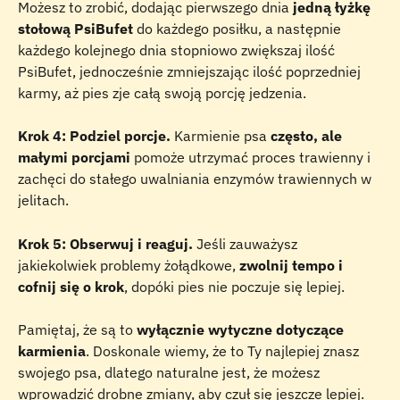
Możesz to zrobić, dodając pierwszego dnia 
jedną łyżkę 
stołową PsiBufet
 do każdego posiłku, a następnie 
każdego kolejnego dnia stopniowo zwiększaj ilość 
PsiBufet, jednocześnie zmniejszając ilość poprzedniej 
karmy, aż pies zje całą swoją porcję jedzenia.
Krok 4: Podziel porcje.
 Karmienie psa 
często, ale 
małymi porcjami
 pomoże utrzymać proces trawienny i 
zachęci do stałego uwalniania enzymów trawiennych w 
jelitach.
Krok 5: Obserwuj i reaguj.
 Jeśli zauważysz 
jakiekolwiek problemy żołądkowe, 
zwolnij tempo i 
cofnij się o krok
, dopóki pies nie poczuje się lepiej.
Pamiętaj, że są to 
wyłącznie wytyczne dotyczące 
karmienia
. Doskonale wiemy, że to Ty najlepiej znasz 
swojego psa, dlatego naturalne jest, że możesz 
wprowadzić drobne zmiany, aby czuł się jeszcze lepiej.