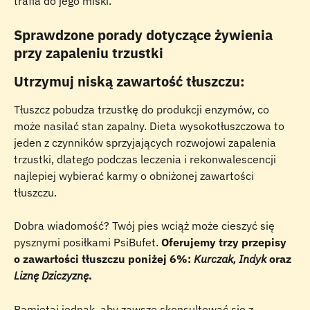
trafia do jego miski.
Sprawdzone porady dotyczące żywienia 
przy zapaleniu trzustki
Utrzymuj niską zawartość tłuszczu:
Tłuszcz pobudza trzustkę do produkcji enzymów, co 
może nasilać stan zapalny. Dieta wysokotłuszczowa to 
jeden z czynników sprzyjających rozwojowi zapalenia 
trzustki, dlatego podczas leczenia i rekonwalescencji 
najlepiej wybierać karmy o obniżonej zawartości 
tłuszczu.
Dobra wiadomość? Twój pies wciąż może cieszyć się 
pysznymi posiłkami PsiBufet. 
Oferujemy trzy przepisy 
o zawartości tłuszczu poniżej 6%: 
Kurczak, Indyk
 oraz 
Liznę Dziczyznę
.
Pamiętaj jednak, aby zawsze skonsultować się z 