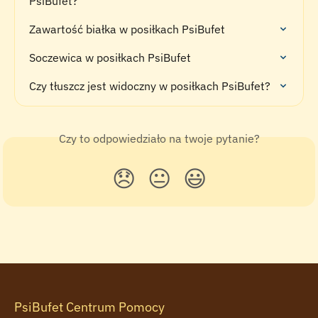
PsiBufet?
Zawartość białka w posiłkach PsiBufet
Soczewica w posiłkach PsiBufet
Czy tłuszcz jest widoczny w posiłkach PsiBufet?
Czy to odpowiedziało na twoje pytanie?
😞
😐
😃
PsiBufet Centrum Pomocy