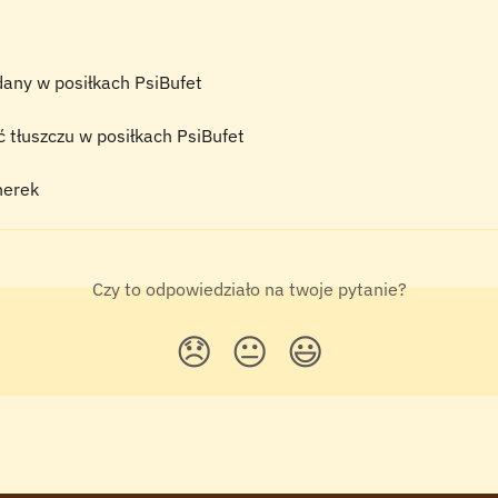
any w posiłkach PsiBufet
 tłuszczu w posiłkach PsiBufet
nerek
Czy to odpowiedziało na twoje pytanie?
😞
😐
😃