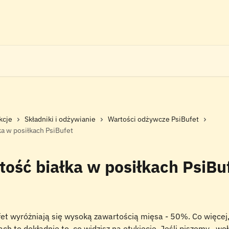
kcje
Składniki i odżywianie
Wartości odżywcze PsiBufet
ka w posiłkach PsiBufet
ość białka w posiłkach PsiBu
ufet wyróżniają się wysoką zawartością mięsa - 50%. Co więcej
ch to dokładnie to, co widzisz na etykiecie. Jeśli piszemy „woł