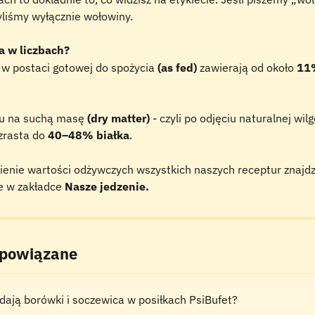
yliśmy wyłącznie wołowiny.
a w liczbach?
 w postaci gotowej do spożycia
 (as fed)
 zawierają od około 
11
iu na suchą masę
 (dry matter)
 - czyli po odjęciu naturalnej wilg
zrasta do 
40–48% białka
.
ienie wartości odżywczych wszystkich naszych receptur znajdz
e w zakładce 
Nasze jedzenie.
 powiązane
dają borówki i soczewica w posiłkach PsiBufet?