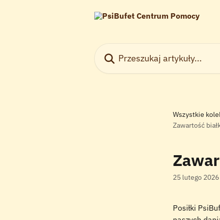
Przejdź do głównej zawartości
Przeszukaj artykuły...
Wszystkie kole
Zawartość biał
Zawart
25 lutego 2026
Posiłki PsiB
naszych dania