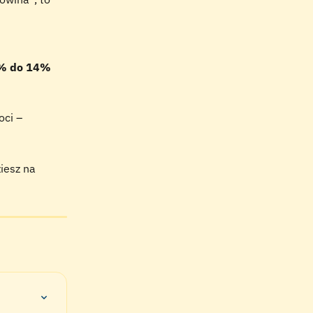
% do 14% 
oci – 
iesz na 