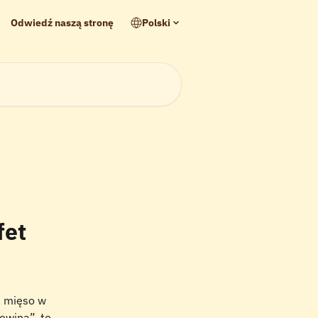
Odwiedź naszą stronę
Polski
fet
, mięso w 
owina”, to 