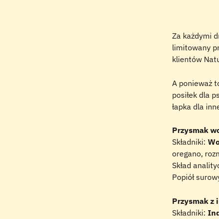
Za każdymi dr
limitowany p
klientów Nat
A ponieważ to
posiłek dla p
łapka dla in
Przysmak wo
Składniki: 
Wo
oregano, roz
Skład analit
Popiół surow
Przysmak z i
Składniki: 
In