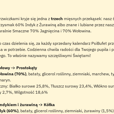
zwiczkami kryje się jedna z 
trzech
 mięsnych przekąsek: nasz 
rzysmak 60% Indyk z Żurawiną albo znane i lubiane przez nasz
uralnie Smaczne 70% Jagnięcina i 70% Wołowina.
 czas dzielenia się, za każdy sprzedany kalendarz PsiBufet pr
sa w potrzebie. Codzienna chwila radości dla Twojego pupila i
nego. To właśnie nazywamy szczęśliwymi Świętami!
łowy -> Prostokąty
łowina (70%)
, bataty, glicerol roślinny, ziemniaki, marchew, 
maryn.
yczny: Białko surowe 25,8%, Tłuszcz surowy 23,4%, Włókno su
y 2,7%, Wilgotność 18,6%
ndykiem i żurawiną -> Kółka
dyk (60%)
, bataty, glicerol roślinny, ziemniaki, żurawiny (1,5%