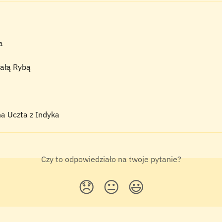
a
iałą Rybą
a Uczta z Indyka
Czy to odpowiedziało na twoje pytanie?
😞
😐
😃