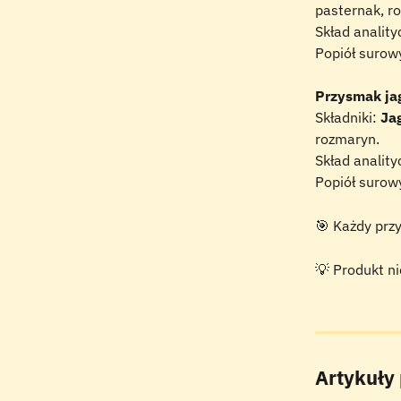
pasternak, r
Skład analit
Popiół surow
Przysmak jag
Składniki: 
Ja
rozmaryn.
Skład analit
Popiół surow
🎯 Każdy przy
💡 Produkt ni
Artykuły