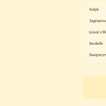
Indyk
Jagnięcin
Łosoś z B
Serdelki
Świąteczn