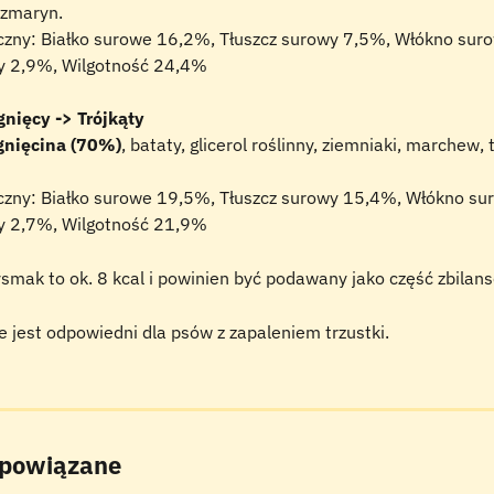
ozmaryn.
yczny: Białko surowe 16,2%, Tłuszcz surowy 7,5%, Włókno sur
y 2,9%, Wilgotność 24,4%
nięcy -> Trójkąty
gnięcina (70%)
, bataty, glicerol roślinny, ziemniaki, marchew,
yczny: Białko surowe 19,5%, Tłuszcz surowy 15,4%, Włókno su
y 2,7%, Wilgotność 21,9%
smak to ok. 8 kcal i powinien być podawany jako część zbilans
e jest odpowiedni dla psów z zapaleniem trzustki.
 powiązane