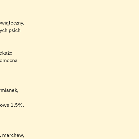
świąteczny, 
ych psich 
zekaże 
 pomocna 
tymianek, 
rowe 1,5%, 
), marchew, 