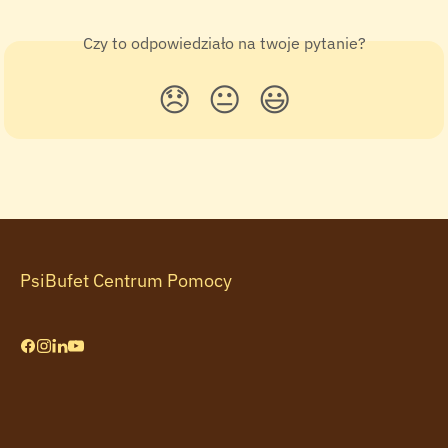
Czy to odpowiedziało na twoje pytanie?
😞
😐
😃
PsiBufet Centrum Pomocy