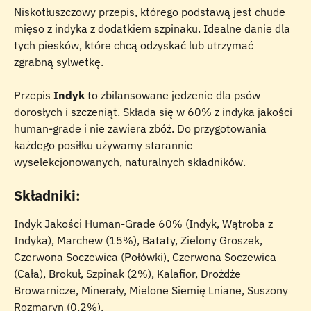
Niskotłuszczowy przepis, którego podstawą jest chude 
mięso z indyka z dodatkiem szpinaku. Idealne danie dla 
tych piesków, które chcą odzyskać lub utrzymać 
zgrabną sylwetkę.
Przepis 
Indyk
 to zbilansowane jedzenie dla psów 
dorosłych i szczeniąt. Składa się w 60% z indyka jakości 
human-grade i nie zawiera zbóż. Do przygotowania 
każdego posiłku używamy starannie 
wyselekcjonowanych, naturalnych składników.
Składniki:
Indyk Jakości Human-Grade 60% (Indyk, Wątroba z 
Indyka), Marchew (15%), Bataty, Zielony Groszek, 
Czerwona Soczewica (Połówki), Czerwona Soczewica 
(Cała), Brokuł, Szpinak (2%), Kalafior, Drożdże 
Browarnicze, Minerały, Mielone Siemię Lniane, Suszony 
Rozmaryn (0,2%).