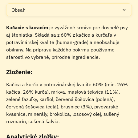
Obsah
Kačacie s kuracím
 je vyvážené krmivo pre dospelé psy 
aj šteniatka. Skladá sa z 60% z kačice a kurčaťa v 
potravinárskej kvalite (human-grade) a neobsahuje 
obilniny. Na prípravu každého pokrmu používame 
starostlivo vybrané, prírodné ingrediencie.
Zloženie:
Kačica a kurča v potravinárskej kvalite 60% (min. 26% 
kačica, 26% kurča), mrkva, maslová tekvica (11%), 
zelené fazuľky, karfiol, červená šošovica (polená), 
červená šošovica (celá), brusnice (3%), pivovarské 
kvasnice, minerály, brokolica, lososový olej, sušený 
rozmarín, sušená šalvia.
Analytické zložky: