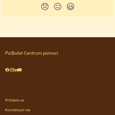
😞
😐
😃
PsiBufet Centrum pomoci
Prihláste sa
Kontaktujte nás