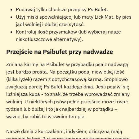
Podawaj tylko chudsze przepisy PsiBufet.
Użyj miski spowalniającej lub maty LickiMat, by pies 
jadł wolniej i dłużej czuł sytość.
Kontroluj ilość przysmaków (lub wybieraj nasze 
niskotłuszczowe alternatywy).
Przejście na Psibufet przy nadwadze
Zmiana karmy na Psibufet w przypadku psa z nadwagą 
jest bardzo prosta. Na początku podaj niewielką ilość 
(kilka łyżek) razem z dotychczasową karmą. Stopniowo 
zwiększaj porcję PsiBufet każdego dnia. Jeśli pojawi się 
luźniejsza kupa - to znak, że trzeba wprowadzać zmiany 
wolniej. U niektórych psów pełne przejście może trwać 
tydzień lub dłużej i to jak najbardziej w porządku – 
ważne, by robić to w swoim tempie.
Nasze dania z kurczakiem, indykiem, dziczyzną mają 
najmniej kalorii. Już sama zmiana na te przepisy często 